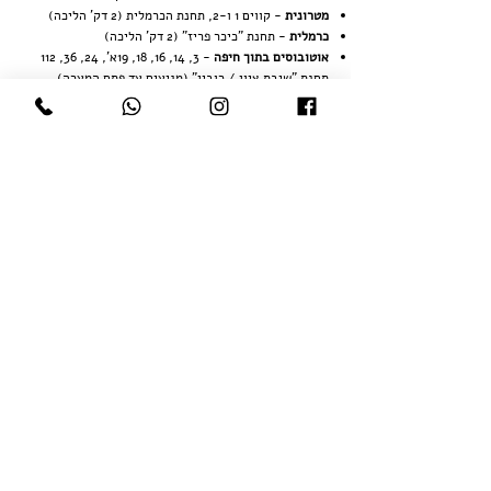
מטרונית
-
קווים 1 ו-2, תחנת הכרמלית (2 דק' הליכה)
כרמלית
- תחנת "כיכר פריז" (2 דק' הליכה)
אוטובוסים בתוך חיפה
-
3, 14, 16, 18, 19א', 24, 36, 112
תחנת "שיבת ציון / רובין" (מגיעים עד פתח המערה)
נגישות
המערה מורכבת משני מפלסים: גלריה במפלס העליון
וסטודיו במפלס התחתון. הגלריה נגישה לבעלי מוגבלויות
וניתן לצפות ממנה בסטודיו.
הגישה אל הסטודיו במפלס התחתון היא באמצעות גרם
מדרגות ואינה נגישה לבעלי מוגבלויות.