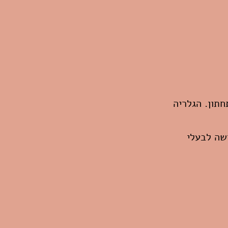
תון. הגלריה
שה לבעלי